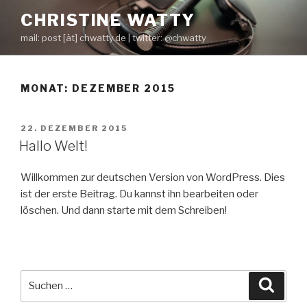
Zum
CHRISTINE WATTY
Inhalt
mail: post [ät] chwatty.de | twitter: @chwatty
springen
MONAT:
DEZEMBER 2015
VERÖFFENTLICHT
22. DEZEMBER 2015
AM
Hallo Welt!
Willkommen zur deutschen Version von WordPress. Dies
ist der erste Beitrag. Du kannst ihn bearbeiten oder
löschen. Und dann starte mit dem Schreiben!
Suche
Suche
nach: