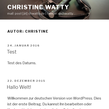
Zum
CHRISTINE WATTY
Inhalt
mail: post [ät] chwatty.de | twitter: @chwatty
springen
AUTOR:
CHRISTINE
VERÖFFENTLICHT
24. JANUAR 2016
AM
Test
Test des Datums.
VERÖFFENTLICHT
22. DEZEMBER 2015
AM
Hallo Welt!
Willkommen zur deutschen Version von WordPress. Dies
ist der erste Beitrag. Du kannst ihn bearbeiten oder